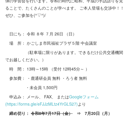
弾の学習会を行います。令和の時代に昭和、平成の手話語りを見
ることで、たくさんのことが学べます。 ご本人登場も交渉中！！
ぜひ、ご参加を(^▽^)/
日にち： 令和 ８年 ７月 26日 （日）
場 所： かごしま市民福祉プラザ５階 中会議室
（駐車場に限りがあります。できるだけ公共交通機関
でお越しください。）
時 間： 13時～15時 （受付 12時45分～ ）
参加費： ・鹿通研会員 無料 ・ろう者 無料
・未会員 1,500円
申込み： メール、 FAX、 または
Googleフォーム
(https://forms.gle/eFJJzMLtz4YrGLS27)
より
締め切り：
令和8年7月17日（金）
⇒ 7月20日（月）