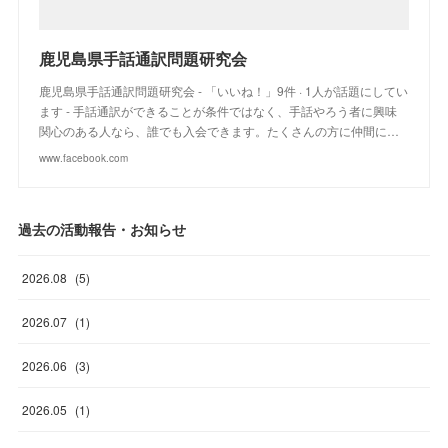
鹿児島県手話通訳問題研究会
鹿児島県手話通訳問題研究会 - 「いいね！」9件 · 1人が話題にしてい
ます - 手話通訳ができることが条件ではなく、手話やろう者に興味
関心のある人なら、誰でも入会できます。たくさんの方に仲間に…
www.facebook.com
過去の活動報告・お知らせ
2026
.
08
(
5
)
2026
.
07
(
1
)
2026
.
06
(
3
)
2026
.
05
(
1
)