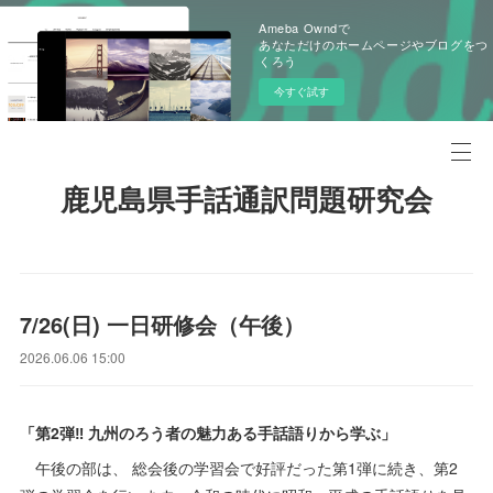
Ameba Owndで
あなただけのホームページやブログをつ
くろう
今すぐ試す
鹿児島県手話通訳問題研究会
7/26(日) 一日研修会（午後）
2026.06.06 15:00
「第2弾‼ 九州のろう者の魅力ある手話語りから学ぶ」
午後の部は、 総会後の学習会で好評だった第1弾に続き、第2