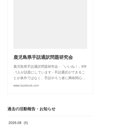
鹿児島県手話通訳問題研究会
鹿児島県手話通訳問題研究会 - 「いいね！」9件
· 1人が話題にしています - 手話通訳ができるこ
とが条件ではなく、手話やろう者に興味関心…
www.facebook.com
過去の活動報告・お知らせ
2026
.
08
(
5
)