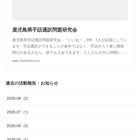
鹿児島県手話通訳問題研究会
鹿児島県手話通訳問題研究会 - 「いいね！」9件 · 1人が話題にしてい
ます - 手話通訳ができることが条件ではなく、手話やろう者に興味
関心のある人なら、誰でも入会できます。たくさんの方に仲間に…
www.facebook.com
過去の活動報告・お知らせ
2026
.
08
(
2
)
2026
.
07
(
1
)
2026
.
06
(
3
)
2026
.
05
(
1
)