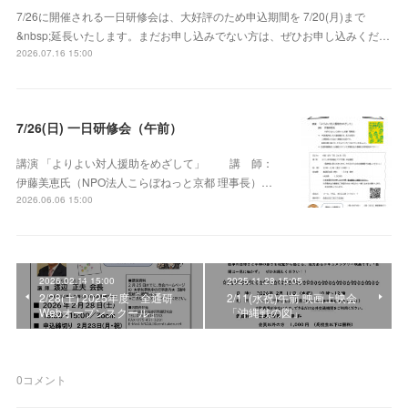
7/26に開催される一日研修会は、大好評のため申込期間を 7/20(月)まで
&nbsp;延長いたします。まだお申し込みでない方は、ぜひお申し込みくだ…
2026.07.16 15:00
7/26(日) 一日研修会（午前）
講演 「よりよい対人援助をめざして」 講 師：
伊藤美恵氏（NPO法人こらぼねっと京都 理事長）…
2026.06.06 15:00
2026.02.14 15:00
2025.11.28 15:05
2/28(土) 2025年度「全通研
2/11(水祝)午前 映画上映会
Webオープンスクール」
「沖縄戦の図」
0
コメント